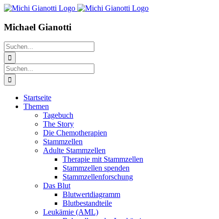
Zum
Facebook
LinkedIn
X
Inhalt
springen
Michael Gianotti
Suche
nach:
Suche
nach:
Startseite
Themen
Tagebuch
The Story
Die Chemotherapien
Stammzellen
Adulte Stammzellen
Therapie mit Stammzellen
Stammzellen spenden
Stammzellenforschung
Das Blut
Blutwertdiagramm
Blutbestandteile
Leukämie (AML)