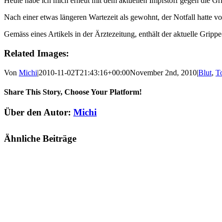
Heute habe ich mich erneut mit dem aktuellen Impfstoff gegen die Gr
Nach einer etwas längeren Wartezeit als gewohnt, der Notfall hatte v
Gemäss eines Artikels in der Ärztezeitung, enthält der aktuelle Gripp
Related Images:
Von
Michi
|
2010-11-02T21:43:16+00:00
November 2nd, 2010
|
Blut
,
T
Share This Story, Choose Your Platform!
Facebook
X
Reddit
LinkedIn
Tumblr
Pinterest
Vk
E-
Über den Autor:
Michi
Mail
Ähnliche Beiträge