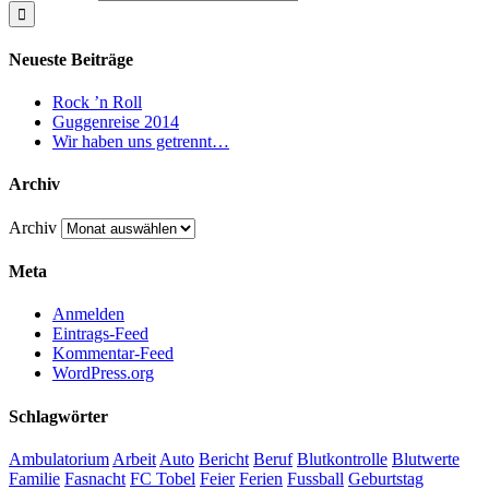
Neueste Beiträge
Rock ’n Roll
Guggenreise 2014
Wir haben uns getrennt…
Archiv
Archiv
Meta
Anmelden
Eintrags-Feed
Kommentar-Feed
WordPress.org
Schlagwörter
Ambulatorium
Arbeit
Auto
Bericht
Beruf
Blutkontrolle
Blutwerte
Familie
Fasnacht
FC Tobel
Feier
Ferien
Fussball
Geburtstag