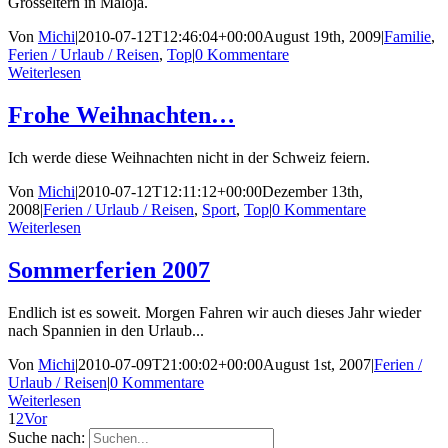
Grosseltern in Maloja.
Von
Michi
|
2010-07-12T12:46:04+00:00
August 19th, 2009
|
Familie
,
Ferien / Urlaub / Reisen
,
Top
|
0 Kommentare
Weiterlesen
Frohe Weihnachten…
Ich werde diese Weihnachten nicht in der Schweiz feiern.
Von
Michi
|
2010-07-12T12:11:12+00:00
Dezember 13th,
2008
|
Ferien / Urlaub / Reisen
,
Sport
,
Top
|
0 Kommentare
Weiterlesen
Sommerferien 2007
Endlich ist es soweit. Morgen Fahren wir auch dieses Jahr wieder
nach Spannien in den Urlaub...
Von
Michi
|
2010-07-09T21:00:02+00:00
August 1st, 2007
|
Ferien /
Urlaub / Reisen
|
0 Kommentare
Weiterlesen
1
2
Vor
Suche nach: