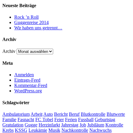
Neueste Beiträge
Rock ’n Roll
Guggenreise 2014
Wir haben uns getrennt…
Archiv
Archiv
Meta
Anmelden
Eintrags-Feed
Kommentar-Feed
WordPress.org
Schlagwörter
Ambulatorium
Arbeit
Auto
Bericht
Beruf
Blutkontrolle
Blutwerte
Familie
Fasnacht
FC Tobel
Feier
Ferien
Fussball
Geburtstag
Gratulation
Gugge
Herzinfarkt
Jahrestag
Job
Jubiläum
Kontrolle
Krebs
KSSG
Leukämie
Musik
Nachkontrolle
Nachwuchs