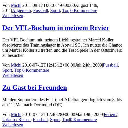
Von
Michi
|
2011-08-17T06:07:49+00:00
August 14th,
2011
|
Allgemein
,
Fussball
,
Sport
,
Top
|
0 Kommentare
Weiterlesen
Der VFL-Bochum in meinem Revier
Der VFL Bochum mit meinem Lieblingstrainer Marcel Koller
absolvierte das Trainingslager in Abtwil SG. Ich nutzte die Chance
um Marcel Koller zu treffen und die Test-Spiele in der Ostschweiz
zu besuchen
Von
Michi
|
2010-07-12T12:43:12+00:00
Juli 24th, 2009
|
Fussball
,
Sport
,
Top
|
0 Kommentare
Weiterlesen
Zu Gast bei Freunden
Mit den Supportern des FC Tobel-Affeltrangen flog ich vom 8. bis
am 11. Mai nach Dortmund (DE).
Von
Michi
|
2010-07-12T12:40:28+00:00
Mai 19th, 2009
|
Ferien /
Urlaub / Reisen
,
Fussball
,
Sport
,
Top
|
0 Kommentare
Weiterlesen